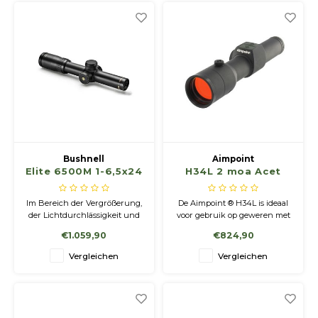
muss.
ausgezeichneter Führigkeit
für Präzision und
Geschwindigkeit.
Bushnell
Aimpoint
Elite 6500M 1-6,5x24
H34L 2 moa Acet
ETCHED 4a/ill reticle
Im Bereich der Vergrößerung,
De Aimpoint ® H34L is ideaal
der Lichtdurchlässigkeit und
voor gebruik op geweren met
der Klarheit bei jedem Wetter
standaard of magnum kaliber.
€1.059,90
€824,90
ist der neue Elite 6500 allen
anderen überlegen.
Vergleichen
Vergleichen