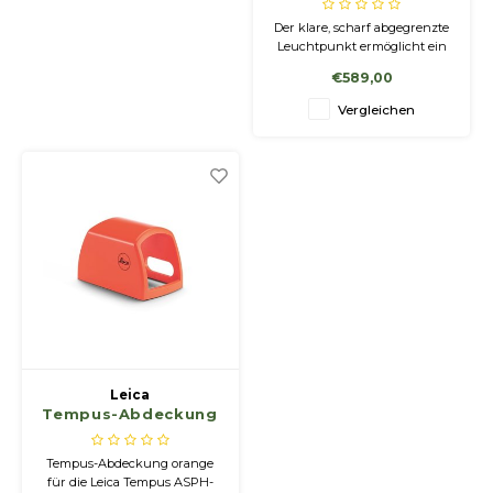
Der klare, scharf abgegrenzte
Leuchtpunkt ermöglicht ein
wesentlich gezielteres und
€589,00
schnelleres Erfassen in jeder
Jagdsituation. Der Schuss sitzt
Vergleichen
dort, wo der Leuchtpunkt zu
sehen ist, unabhängig von
dem Winkel bei schnellem
Anvisieren.
Leica
Tempus-Abdeckung
orange
Tempus-Abdeckung orange
für die Leica Tempus ASPH-