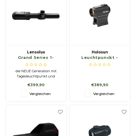
Lensolux
Holosun
Grand Series 1-
Leuchtpunckt -
6x24E
Zielvisier HS503C
die NEUE Generation mit
Tagesleuchtpunkt und
großem Gesichtsfeld - ab jetzt
€399,90
€389,90
entgeht Ihnen nichts mehr!
Vergleichen
Vergleichen