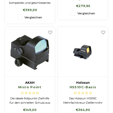
kompaktes und geschlossenes
einem RMR-Footprint
€279,95
Rotpunktvisier. Es besticht mit
(Ruggedized Miniature Reflex)
€399,00
hochwertiger Optik und
und einem einzigartigen
Vergleichen
fortschrittliche
Nachladesystem
Vergleichen
Linsenvergütungen in einer
extrem kompakter Bauform
und geringem Gewicht.
AKAH
Holosun
Micro Point
HS510C-Basis
Die ideale Rotpunkt-Zielhilfe
Das Holosun HS510C
für den schnellen Schuss aus
Mehrfachkreuz-Zielfernrohr
der Bewegung.
verfügt über ein
€149,00
€364,90
stromlinienförmiges