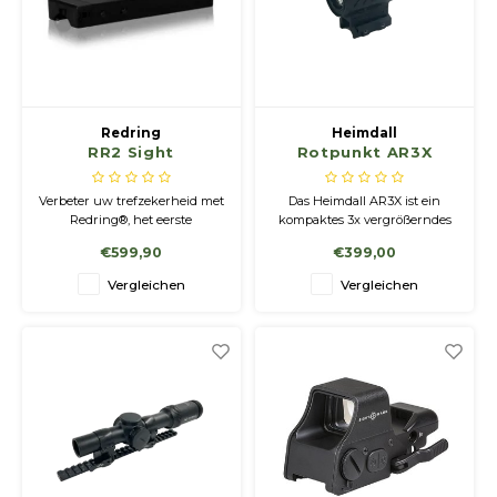
Redring
Heimdall
RR2 Sight
Rotpunkt AR3X
Verbeter uw trefzekerheid met
Das Heimdall AR3X ist ein
Redring®, het eerste
kompaktes 3x vergrößerndes
gebruiksspecifieke optische
prismatisches Zielgerät. Mit
€599,90
€399,00
vizier voor hagelgeweren ter
hochwertiger Optik und
wereld.
fortschrittliche
Vergleichen
Vergleichen
Linsenvergütungen in
kompakter Bauform und
geringem Gewicht.