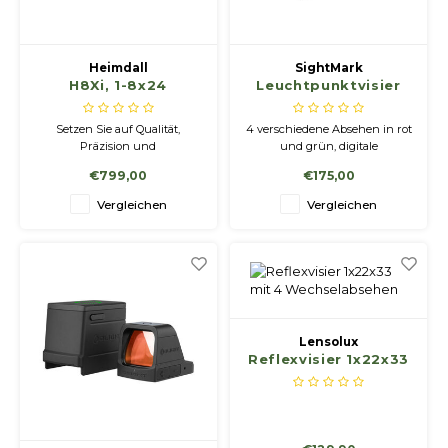
Heimdall
SightMark
H8Xi, 1-8x24
Leuchtpunktvisier
Ultra Shot Plus
Setzen Sie auf Qualität,
4 verschiedene Absehen in rot
Präzision und
und grün, digitale
unvergleichliche Leistung –
Leuchtstärkenregelung, voll
€799,00
€175,00
wählen Sie das Heimdall
mehrfach vergütete Optik,
Zielfernrohr und erleben Sie
parallaxefrei, stabiles
Vergleichen
Vergleichen
den Unterschied!
Aluminiumgehäuse,
Zielfernrohre – Ihre Wahl für
schussfest bis Kal. .50
höchste Präzision und
Leistung.
Lensolux
Reflexvisier 1x22x33
mit 4
Wechselabsehen