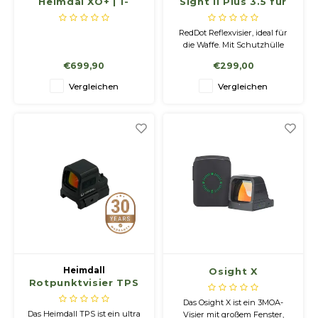
Heimdal XO+ | 1-
Sight II Plus 3.5 für
10×24
RedDot Reflexvisier, ideal für
die Waffe. Mit Schutzhülle
zum Schutz der Batterie.
€699,90
€299,00
Vergleichen
Vergleichen
Heimdall
Osight X
Rotpunktvisier TPS
Das Osight X ist ein 3MOA-
Das Heimdall TPS ist ein ultra
Visier mit großem Fenster,