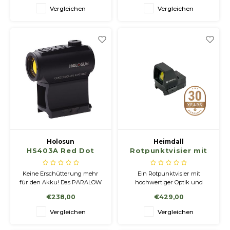
Gehäusedesign mit einem
Vergleichen
Vergleichen
offenen Rahmen für ein
breites Sichtfeld und
minimierte Sichtbehinderung.
Holosun
Heimdall
HS403A Red Dot
Rotpunktvisier mit
großem Fenster
RDS30
Keine Erschütterung mehr
Ein Rotpunktvisier mit
für den Akku! Das PARALOW
hochwertiger Optik und
HS403A Red Dot Oszilloskop
fortschrittliche
€238,00
€429,00
hat kein externes
Linsenvergütungen in extrem
Batteriegehäuse. Die Batterie
kompakter Bauform und
Vergleichen
Vergleichen
ist in der Basis versteckt, wo
geringem Gewicht. Der Fokus
sie selten gewechselt werden
liegt auf Langlebigkeit und