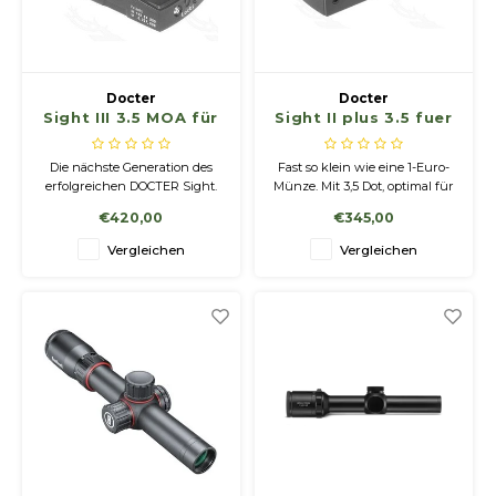
Geweerlampen
Gehörschutz
Verfolgungssysteme
Lockmittel
Waff
Riem
Bi-spectrum Beeldfusie
Messer
Zubehör
Lockvögel
Zube
Shaw
Docter
Docter
Sight III 3.5 MOA für
Sight II plus 3.5 fuer
Sonderpreis
Wilde Kameras
Hohe Sitze und Seitensitze
Rugz
Langwaffen
Langwaffen
Die nächste Generation des
Fast so klein wie eine 1-Euro-
Stühle und Netze
Zubehör
Hoof
erfolgreichen DOCTER Sight.
Münze. Mit 3,5 Dot, optimal für
Das Linsensystem ohne
Langwaffen. 10cm auf 100m.
€420,00
€345,00
Vergrößerung ermöglicht ein
Rotpunkt-Reflexvisier,
Warm bleiben
beidäugiges Visieren bei
Schutzdeckel zur Schonung
Vergleichen
Vergleichen
vollem Sehfeld und bietet
der Batterieleistung.
damit ein Höchstmaß an
Waffen
Sicherheit beim Schuss.
Bergehilfe
Zubehör