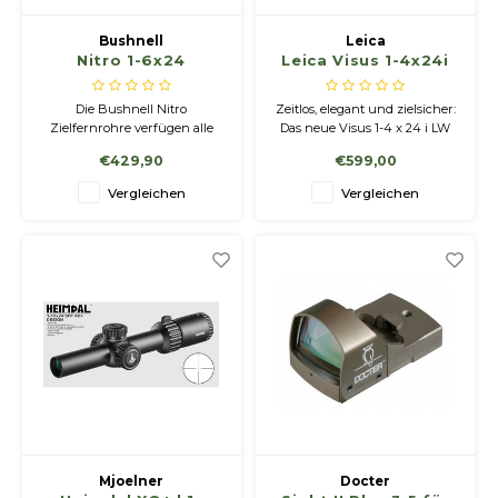
Bushnell
Leica
Nitro 1-6x24
Leica Visus 1-4x24i
LW (kurz genutzt)
Die Bushnell Nitro
Zeitlos, elegant und zielsicher:
Zielfernrohre verfügen alle
Das neue Visus 1-4 x 24 i LW
über einen 6-fachen Zoom
ist speziell für die hohen
€429,90
€599,00
und ein schlankes 4A-
Ansprüche der Drückjagd
Absehen mit Leuchtpunkt. Die
konzipiert. Es garantiert
Vergleichen
Vergleichen
vollständig mehrfachvergütete
schnelles Zielen und sicheres
Optik und die Bushnell Ultra
Ansprechen, insbesondere bei
Wide Band-Vergütung
schnellem Wild.
garantieren Ihnen beste Sicht
bis zum Einbruch der Du
Mjoelner
Docter