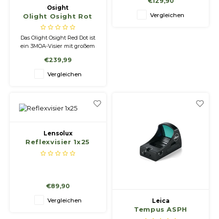
€129,90
Osight
Vergleichen
Olight Osight Rot
Das Olight Osight Red Dot ist
ein 3MOA-Visier mit großem
Fenster und einem
€239,99
einzigartigen Ladesystem
Vergleichen
Lensolux
Reflexvisier 1x25
€89,90
Vergleichen
Leica
Tempus ASPH