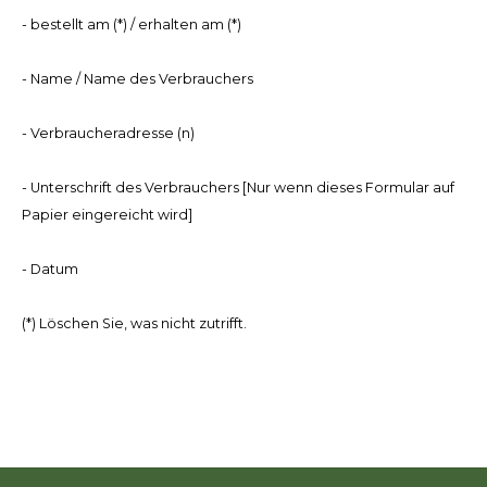
Geweerlampen
Gehörschutz
Verfolgungssysteme
Lockmittel
Waff
Riem
- bestellt am (*) / erhalten am (*)
Bi-spectrum Beeldfusie
Messer
Zubehör
Lockvögel
Zube
Shaw
- Name / Name des Verbrauchers
Sonderpreis
Wilde Kameras
Hohe Sitze und Seitensitze
Rugz
- Verbraucheradresse (n)
Stühle und Netze
Zubehör
Hoof
- Unterschrift des Verbrauchers [Nur wenn dieses Formular auf
Papier eingereicht wird]
Warm bleiben
- Datum
Waffen
(*) Löschen Sie, was nicht zutrifft.
Bergehilfe
Zubehör