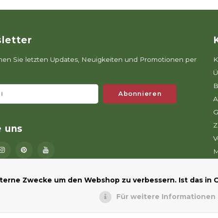
letter
n Sie letzten Updates, Neuigkeiten und Promotionen per
K
Ü
B
Abonnieren
A
G
Z
e uns
V
M
D
N
nterne Zwecke um den Webshop zu verbessern. Ist das in
Für weitere Informationen