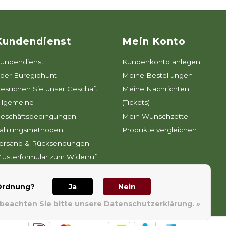
Kundendienst
Mein Konto
undendienst
Kundenkonto anlegen
ber Euregiohunt
Meine Bestellungen
esuchen Sie unser Geschäft
Meine Nachrichten
llgemeine
(Tickets)
eschäftsbedingungen
Mein Wunschzettel
ahlungsmethoden
Produkte vergleichen
ersand & Rücksendungen
usterformular zum Widerruf
atenschutz
ewsletter-Bedingungen
 Ordnung?
Ja
Nein
 beachten Sie bitte unsere Datenschutzerklärung. »