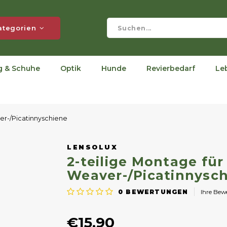
ategorien
g & Schuhe
Optik
Hunde
Revierbedarf
Le
ver-/Picatinnyschiene
LENSOLUX
2-teilige Montage für
Weaver-/Picatinnysc
0
BEWERTUNGEN
Ihre Be
€15,90