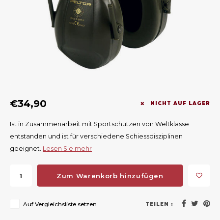
Geweerlampen
Gehörschutz
Verfolgungssysteme
Lockmittel
Waff
Riem
Bi-spectrum Beeldfusie
Messer
Zubehör
Lockvögel
Zube
Shaw
Sonderpreis
Wilde Kameras
Hohe Sitze und Seitensitze
Rugz
Stühle und Netze
Zubehör
Hoof
€34,90
Warm bleiben
NICHT AUF LAGER
Ist in Zusammenarbeit mit Sportschützen von Weltklasse
Waffen
entstanden und ist für verschiedene Schiessdisziplinen
geeignet.
Lesen Sie mehr
Bergehilfe
Zubehör
Zum Warenkorb hinzufügen
Auf Vergleichsliste setzen
TEILEN :