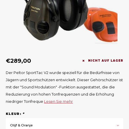
Geweerlampen
Gehörschutz
Verfolgungssysteme
Lockmittel
Waff
Riem
Bi-spectrum Beeldfusie
Messer
Zubehör
Lockvögel
Zube
Shaw
Sonderpreis
Wilde Kameras
Hohe Sitze und Seitensitze
Rugz
Stühle und Netze
Zubehör
Hoof
€289,00
Warm bleiben
NICHT AUF LAGER
Der Peltor SportTac V2 wurde speziell für die Bedürfnisse von
Waffen
Jägern und Sportschützen entwickelt. Dieser Gehörschützer ist
mit der "Sound Modulation" -Funktion ausgestattet, die die
Bergehilfe
Reduzierung von hohen Tonfrequenzen und die Erhöhung
niedriger Tonfreque
Lesen Sie mehr
Zubehör
KLEUR:
*
Olijf & Oranje