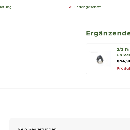
eratung
Ladengeschäft
Ergänzende
2/3 R
Unive
€74,9
Produk
Kein Bewertungen...