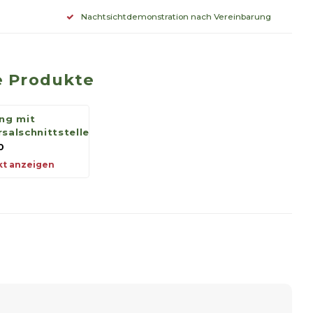
Nachtsichtdemonstration nach Vereinbarung
 Produkte
ing mit
rsalschnittstelle
0
t anzeigen