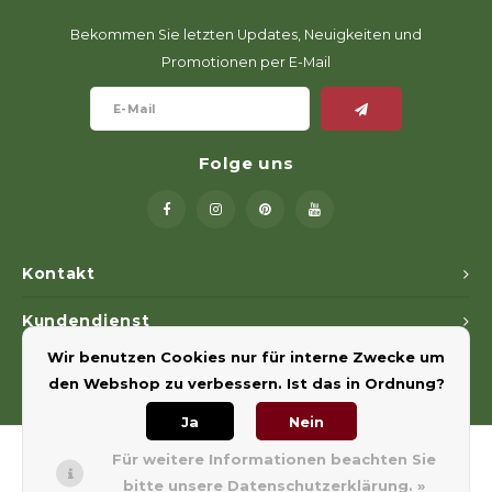
Bekommen Sie letzten Updates, Neuigkeiten und
Promotionen per E-Mail
Folge uns
Kontakt
Kundendienst
Wir benutzen Cookies nur für interne Zwecke um
Mein Konto
den Webshop zu verbessern. Ist das in Ordnung?
Ja
Nein
Für weitere Informationen beachten Sie
bitte unsere Datenschutzerklärung. »
© Copyright 2026 Euregiohunt - Powered by
Lightspeed
- Theme by