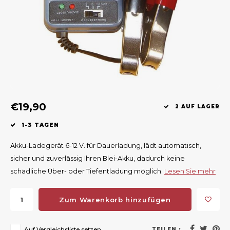
Geweerlampen
Gehörschutz
Verfolgungssysteme
Lockmittel
Waff
Riem
Bi-spectrum Beeldfusie
Messer
Zubehör
Lockvögel
Zube
Shaw
Sonderpreis
Wilde Kameras
Hohe Sitze und Seitensitze
Rugz
Stühle und Netze
Zubehör
Hoof
€19,90
Warm bleiben
2 AUF LAGER
1-3 TAGEN
Waffen
Akku-Ladegerät 6-12 V. für Dauerladung, lädt automatisch,
Bergehilfe
sicher und zuverlässig Ihren Blei-Akku, dadurch keine
schädliche Über- oder Tiefentladung möglich.
Lesen Sie mehr
Zubehör
Zum Warenkorb hinzufügen
Auf Vergleichsliste setzen
TEILEN :