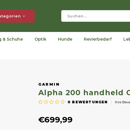
ategorien
g & Schuhe
Optik
Hunde
Revierbedarf
Le
GARMIN
Alpha 200 handheld O
0
BEWERTUNGEN
Ihre Be
€699,99