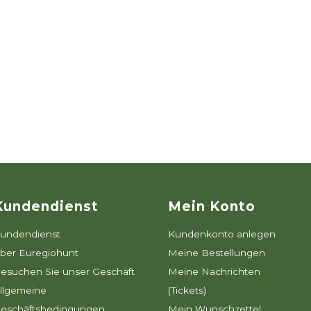
Kundendienst
Mein Konto
undendienst
Kundenkonto anlegen
ber Euregiohunt
Meine Bestellungen
esuchen Sie unser Geschäft
Meine Nachrichten
llgemeine
(Tickets)
eschäftsbedingungen
Mein Wunschzettel