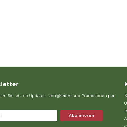
letter
n Sie letzten Updates, Neuigkeiten und Promotionen per
K
Ü
B
Abonnieren
A
G