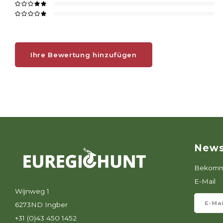
Ihre Bewertung hinzufügen
News
Bekomme
E-Mail
Wijnweg 1
6273ND Ingber
+31 (0)43 450 1452