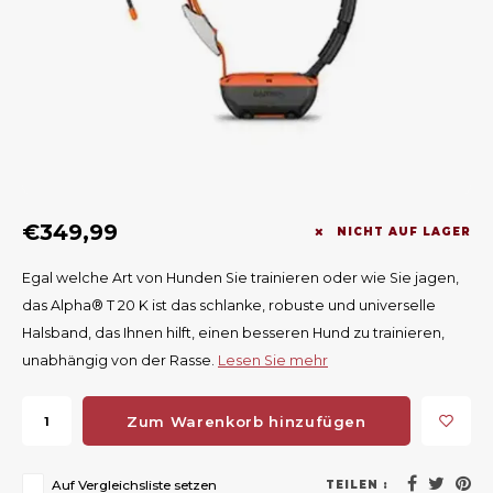
Geweerlampen
Gehörschutz
Verfolgungssysteme
Lockmittel
Waff
Riem
Bi-spectrum Beeldfusie
Messer
Zubehör
Lockvögel
Zube
Shaw
Sonderpreis
Wilde Kameras
Hohe Sitze und Seitensitze
Rugz
Stühle und Netze
Zubehör
Hoof
€349,99
Warm bleiben
NICHT AUF LAGER
Egal welche Art von Hunden Sie trainieren oder wie Sie jagen,
Waffen
das Alpha® T 20 K ist das schlanke, robuste und universelle
Halsband, das Ihnen hilft, einen besseren Hund zu trainieren,
Bergehilfe
unabhängig von der Rasse.
Lesen Sie mehr
Zubehör
Zum Warenkorb hinzufügen
Auf Vergleichsliste setzen
TEILEN :