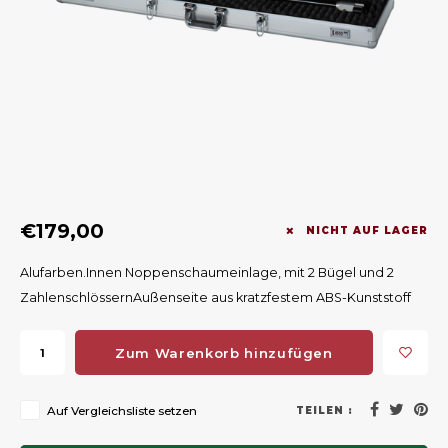
Geweerlampen
Gehörschutz
Verfolgungssysteme
Lockmittel
Waff
Riem
Bi-spectrum Beeldfusie
Messer
Zubehör
Lockvögel
Zube
Shaw
Sonderpreis
Wilde Kameras
Hohe Sitze und Seitensitze
Rugz
Stühle und Netze
Zubehör
Hoof
Warm bleiben
€179,00
NICHT AUF LAGER
Waffen
Alufarben.Innen Noppenschaumeinlage, mit 2 Bügel und 2
ZahlenschlössernAußenseite aus kratzfestem ABS-Kunststoff
Bergehilfe
Zum Warenkorb hinzufügen
Zubehör
Auf Vergleichsliste setzen
TEILEN :