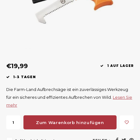
Geweerlampen
Gehörschutz
Verfolgungssysteme
Lockmittel
Waff
Riem
Bi-spectrum Beeldfusie
Messer
Zubehör
Lockvögel
Zube
Shaw
Sonderpreis
Wilde Kameras
Hohe Sitze und Seitensitze
Rugz
Stühle und Netze
Zubehör
Hoof
€19,99
Warm bleiben
1 AUF LAGER
1-3 TAGEN
Waffen
Die Farm-Land Aufbrechsäge ist ein zuverlässiges Werkzeug
Bergehilfe
für ein sicheres und effizientes Aufbrechen von Wild.
Lesen Sie
mehr
Zubehör
Zum Warenkorb hinzufügen