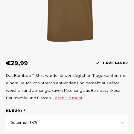
Geweerlampen
Gehörschutz
Verfolgungssysteme
Lockmittel
Waff
Riem
Bi-spectrum Beeldfusie
Messer
Zubehör
Lockvögel
Zube
Shaw
Sonderpreis
Wilde Kameras
Hohe Sitze und Seitensitze
Rugz
Stühle und Netze
Zubehör
Hoof
€29,99
Warm bleiben
1 AUF LAGER
Das Bamboo T-Shirt wurde für den täglichen Tragekomfort mit
Waffen
einem Hauch von Stretch entworfen und besteht aus einer
weichen und atmungsaktiven Mischung aus Bambusviskose,
Bergehilfe
Baumwolle und Elastan.
Lesen Sie mehr
Zubehör
KLEUR:
*
Butternut (347)