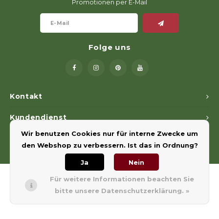
Promotionen per E-Mail
Folge uns
Kontakt
Kundendienst
Wir benutzen Cookies nur für interne Zwecke um
Mein Konto
den Webshop zu verbessern. Ist das in Ordnung?
Ja
Nein
Für weitere Informationen beachten Sie
bitte unsere Datenschutzerklärung. »
© Copyright 2026 Euregiohunt - Powered by
Lightspeed
- Theme by
Shopmonkey