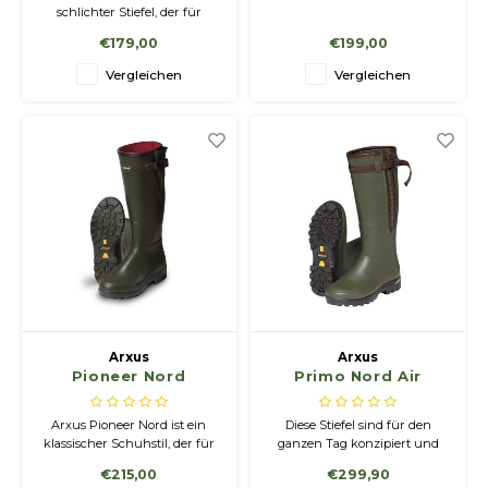
schlichter Stiefel, der für
Wanderungen in
€179,00
€199,00
anspruchsvollem Gelände
entwickelt wurde,
Vergleichen
Vergleichen
insbesondere im Frühling,
Sommer und Herbst.
Arxus
Arxus
Pioneer Nord
Primo Nord Air
Arxus Pioneer Nord ist ein
Diese Stiefel sind für den
klassischer Schuhstil, der für
ganzen Tag konzipiert und
das Gehen in anspruchsvollem
verfügen über ein
€215,00
€299,90
Gelände entwickelt wurde,
einzigartiges Luftzufuhrfutter,