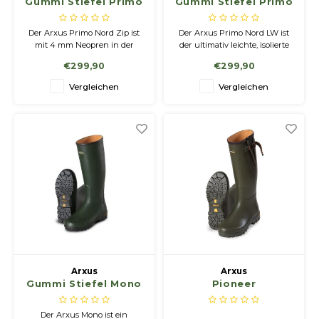
Gummi Stiefel Primo
Gummi Stiefel Primo
Nord Zip
Nord LW
Der Arxus Primo Nord Zip ist
Der Arxus Primo Nord LW ist
mit 4 mm Neopren in der
der ultimativ leichte, isolierte
Farbe „Bordeauxrot“ gefüttert.
Naturkautschukstiefel. Es
€299,90
€299,90
Die Stiefel sind sowohl für die
verfügt über eine
mobile als auch für die
temperaturregulierende
Vergleichen
Vergleichen
stationäre Jagd sehr gut
Funktion, die eine
geeignet.
Überhitzung verhindert und
bei jedem Wetter für Komfort
sorgt. Es wird nur 100%
Naturkautschuk verwendet,
um
Arxus
Arxus
Gummi Stiefel Mono
Pioneer
Der Arxus Mono ist ein