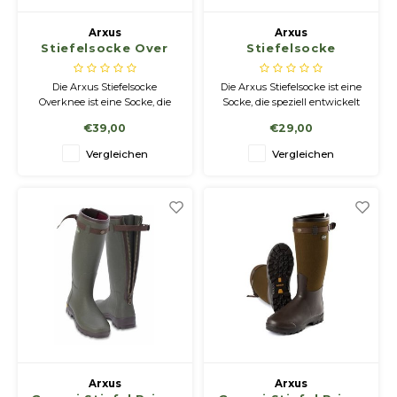
Arxus
Arxus
Stiefelsocke Over
Stiefelsocke
Knee
Die Arxus Stiefelsocke
Die Arxus Stiefelsocke ist eine
Overknee ist eine Socke, die
Socke, die speziell entwickelt
speziell entwickelt wurde, um
wurde, um beim Tragen eines
€39,00
€29,00
beim Tragen eines Arxus
Arxus Gummistiefels eine
Gummistiefels eine perfekte
perfekte Passform und
Vergleichen
Vergleichen
Passform und ultimativen
ultimativen Komfort zu
Komfort zu erreichen.
erreichen. Das technische
Design dieser Socke spielt eine
entscheidende Rolle für ihre
Funktio
Arxus
Arxus