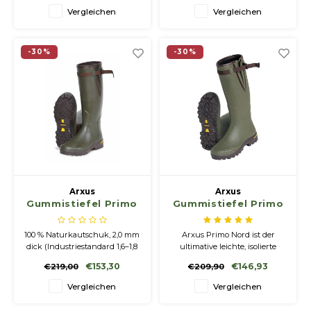
insbesondere bei kaltem
durch das Kondenswasser in
Vergleichen
Vergleichen
Wetter.
den Stiefel steigen und an der
Oberseite entweichen kann.
So außergewöhnlich warm
-30%
-30%
und komfortabel mit
zusätzlichem 3mm Neopre
Arxus
Arxus
Gummistiefel Primo
Gummistiefel Primo
37
Nord Neopren 5mm
100 % Naturkautschuk, 2,0 mm
Arxus Primo Nord ist der
dick (Industriestandard 1,6–1,8
ultimative leichte, isolierte
mm)
Naturkautschukstiefel. Er
€153,30
€146,93
€219,00
€209,90
verfügt über eine
temperaturregulierende
Vergleichen
Vergleichen
Funktion, die Überhitzung
verhindert und Komfort bei