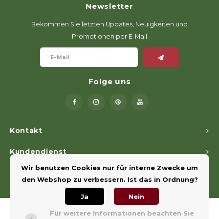
Newsletter
Geweerlampen
Gehörschutz
Verfolgungssysteme
Lockmittel
Waff
Riem
Bekommen Sie letzten Updates, Neuigkeiten und
Bi-spectrum Beeldfusie
Messer
Zubehör
Lockvögel
Zube
Shaw
Promotionen per E-Mail
Sonderpreis
Wilde Kameras
Hohe Sitze und Seitensitze
Rugz
Stühle und Netze
Zubehör
Hoof
Folge uns
Warm bleiben
Waffen
Kontakt
Bergehilfe
Kundendienst
Wir benutzen Cookies nur für interne Zwecke um
Mein Konto
Zubehör
den Webshop zu verbessern. Ist das in Ordnung?
Ja
Nein
Für weitere Informationen beachten Sie