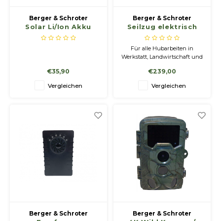
Berger & Schroter
Berger & Schroter
Solar Li/Ion Akku
Seilzug elektrisch
1500mAh für
300/600 kg
Wildkameras
Für alle Hubarbeiten in
Werkstatt, Landwirtschaft und
Haushalt Einfache
€35,90
€239,00
Inbetriebnahme an
unterschiedlichen Standorten
Vergleichen
Vergleichen
möglich, Anbringung z.B. an
einem Rundrohr mit
Klemmschellen
Berger & Schroter
Berger & Schroter