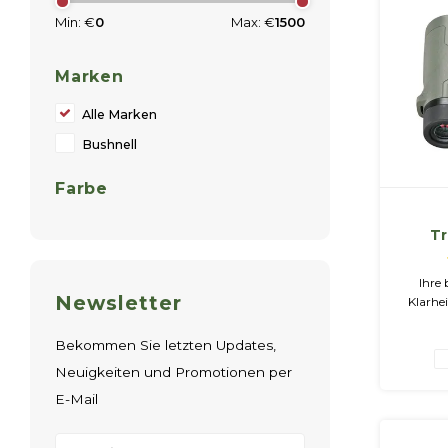
Min: €
0
Max: €
1500
Marken
Alle Marken
Bushnell
Farbe
T
Ihre
Newsletter
Klarhei
die K
verst
Bekommen Sie letzten Updates,
extrem 
Neuigkeiten und Promotionen per
besch
s
E-Mail
Witte
und bie