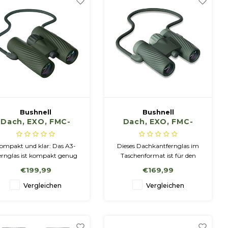
Bushnell
Bushnell
Dach, EXO, FMC-
Dach, EXO, FMC-
Serie A3
Serie A1
ompakt und klar: Das A3-
Dieses Dachkantfernglas im
ernglas ist kompakt genug
Taschenformat ist für den
ür unterwegs und dennoch
täglichen Gebrauch
€199,99
€169,99
komfortabel genug für
konzipiert, wiegt fast nichts
längere Beobachtungen.
und bietet eine überraschend
Vergleichen
Vergleichen
klare Bildqualität bei
Spaziergängen, Reisen,
Sportveranstaltungen oder
spontanen Outdoor-