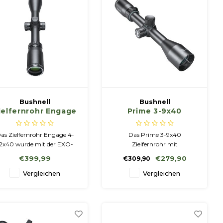
Bushnell
Bushnell
ielfernrohr Engage
Prime 3-9x40
4-12x40
schwarz,
beleuchtetes Multi-
as Zielfernrohr Engage 4-
Das Prime 3-9x40
X-Zielfernrohr
2x40 wurde mit der EXO-
Zielfernrohr mit
Barriere und dem neuen
Leuchtpunktvisier verfügt
€399,99
€279,90
€309,90
eploy-MOA-Absehen sowie
über ein Multi-X-Absehen
inem 50-mm-Objektiv für
und einen Leuchtpunkt in der
Vergleichen
Vergleichen
ximale Klarheit verbessert.
Mitte für höhere
Vollständig mehrfach
Treffsicherheit in der
beschichtet - Mehrere
Dämmerung. Das
Schichten
Zielfernrohr ist wasserdicht.
ntireflexbeschichtung auf