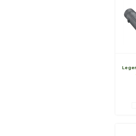
Legen
sc