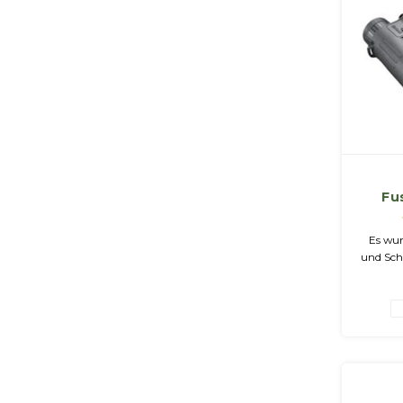
Fu
Sch
Ak
Es wur
und Sch
ermö
Beobac
Ziele vo
ohne d
mit 