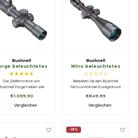
Bushnell
Bushnell
orge beleuchtetes
Nitro beleuchtetes
4A-Absehen
4A Absehen
Die Zielfernrohre von
Bestellen Sie den Bushnell
Bushnell Forge haben alle
Nitro online bei Euregiohunt
nen 8-fachen Zoombereich
oder probieren Sie ihn in
€1.099,90
€849,99
und ein sehr dünnes 4A-
unserem Geschäft in Ingber
denkreuz mit einem hellen
(Süd-Limburg) aus.
Vergleichen
Vergleichen
Punkt.
-18%