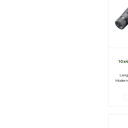
10x
2.0 
Lang
Moderne
bediene
Gute
s