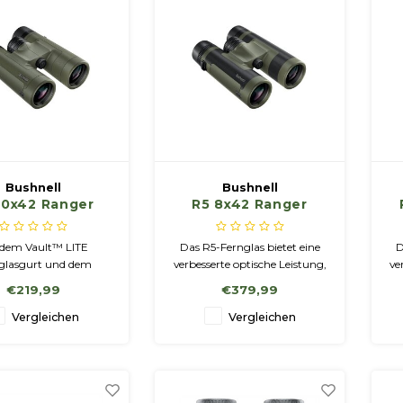
ba
Bushnell
Bushnell
10x42 Ranger
R5 8x42 Ranger
een Fernglas
Green Fernglas
 dem Vault™ LITE
Das R5-Fernglas bietet eine
D
glasgurt und dem
verbesserte optische Leistung,
ve
ablen Umhängegurt,
verbesserte Materialien und
v
€219,99
€379,99
dem Fernglas der R-
erweiterte Funktionen, die in
f
iliegt, sind Sie im Feld
dieser Preisklasse und Klasse
Vergleichen
Vergleichen
vorbereitet. So haben
nicht zu finden sind.
u
Ihr Fernglas immer
reit und sicher – für
imativen Komfort.