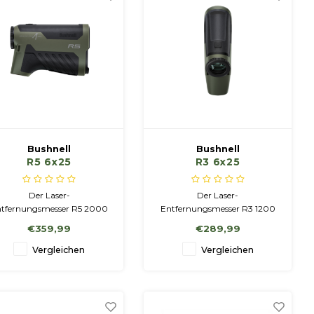
Bushnell
Bushnell
R5 6x25
R3 6x25
ntfernungsmesser
Entfernungsmesser
000, Ranger Green
1200, Ranger Green
Der Laser-
Der Laser-
tfernungsmesser R5 2000
Entfernungsmesser R3 1200
AB misst präzise
misst schnell und präzise
€359,99
€289,99
Entfernungen schnell und
Entfernungen von bis zu
räzise bis zu 1800 Metern.
1200 Yards. Perfekt für
Vergleichen
Vergleichen
Er verfügt außerdem über
Bogen- und Gewehrschießen
uetooth-Konnektivität mit
mit einer Genauigkeit von 1
integriertem Applied
Yard über die gesamte
Ballistics Ultralite für eine
Entfernung.