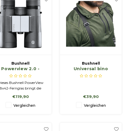
Abenteuern.
Bushnell
Bushnell
Powerview 2.0 -
Universal bino
8x42 Fernglas
harness, quick
release buckles,
ieses Bushnell PowerView
mesh vents
8x42-Fernglas bringt die
Objektivlinse 8-mal näher
€119,90
€39,90
heran. Die Objektivlinsen
haben einen Durchmesser
Vergleichen
Vergleichen
von 42 mm.