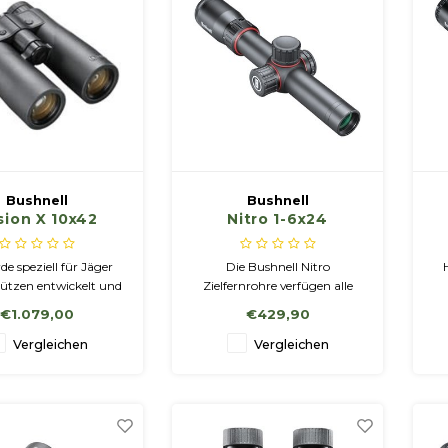
Bushnell
Bushnell
sion X 10x42
Nitro 1-6x24
warz | LRF |
tive Anzeige
de speziell für Jäger
Die Bushnell Nitro
ützen entwickelt und
Zielfernrohre verfügen alle
glicht detaillierte
über einen 6-fachen Zoom
€1.079,00
€429,90
htungen entfernter
und ein schlankes 4A-
n morgens bis abends,
Absehen mit Leuchtpunkt.
Vergleichen
Vergleichen
ie Masse einer Optik
Die vollständig
größerer Apertur.
mehrfachvergütete Optik
und die Bushnell Ultra Wide
Band-Vergütung garantieren
Ihnen beste Sicht bis zum