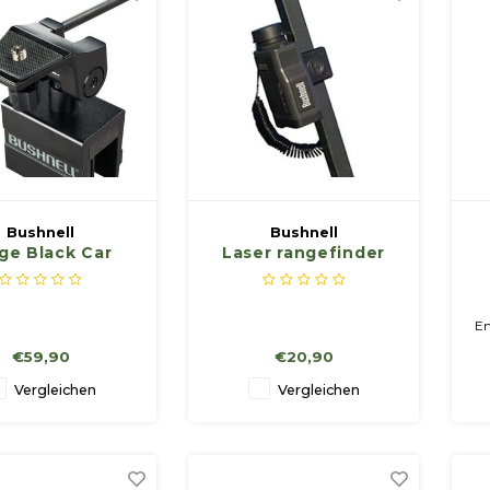
igkeit und Klarheit.
Bushnell
Bushnell
ge Black Car
Laser rangefinder
ndow Mount
houder
E
2
En
€59,90
€20,90
p
Vergleichen
Vergleichen
Bl