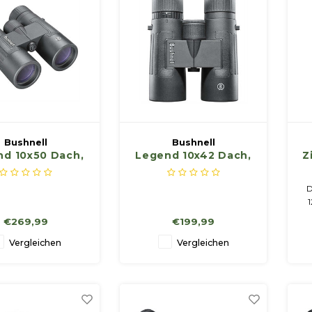
Bushnell
Bushnell
d 10x50 Dach,
Legend 10x42 Dach,
Z
hwarz, FMC
schwarz, FMC
D
1
€269,99
€199,99
D
e
Vergleichen
Vergleichen
ma
A