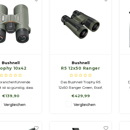
Bushnell
Bushnell
rophy 10x42
R5 12x50 Ranger
Fernglas
Green, Dach, EXO,
Dielektrik, FMC
 branchenführende
Das Bushnell Trophy R5
D
t ist so günstig, dass
12x50 Ranger Green, Roof,
onkurrenz im Regal
EXO, Dielectric, FMC bietet
€139,90
€429,99
auben wird. Sie sind
eine verbesserte optische
robust, wasserdicht,
Leistung, verbesserte
Vergleichen
Vergleichen
lagfrei und trotzen
Materialien und
elbst härtesten
fortschrittliche Funktionen,
rungsbedingungen –
die in dieser Preisklasse und
ten dabei erstklassige
Klasse nicht zu finden sind.