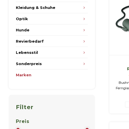
Kleidung & Schuhe
Optik
Hunde
Revierbedarf
Lebensstil
Sonderpreis
Die
Marken
Bushn
Ferngla
Kin
bes
Vergröß
Filter
und 
Pri
Preis
mehrfa
und 