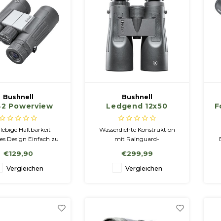
Einbruch der Du
Bushnell
Bushnell
42 Powerview
Ledgend 12x50
F
Aluminium, MC
lebige Haltbarkeit
Wasserdichte Konstruktion
s Design Einfach zu
mit Rainguard-
n und sicherer Griff
Linsenbeschichtung ipx. Voll
ei
€129,90
€299,99
 Bildqualität mit
mehrfach beschichtetes
charfen Bildern
Ganzglas-Optiksystem,
Fa
Vergleichen
Vergleichen
leichte
Karosseriekonstruktion für
angenehmes Tragen