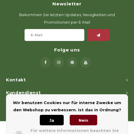
Newsletter
Geweerlampen
Gehörschutz
Verfolgungssysteme
Lockmittel
Waff
Riem
Bekommen Sie letzten Updates, Neuigkeiten und
Bi-spectrum Beeldfusie
Messer
Zubehör
Lockvögel
Zube
Shaw
Promotionen per E-Mail
Sonderpreis
Wilde Kameras
Hohe Sitze und Seitensitze
Rugz
Stühle und Netze
Zubehör
Hoof
Folge uns
Warm bleiben
Waffen
Kontakt
Bergehilfe
Kundendienst
Wir benutzen Cookies nur für interne Zwecke um
Mein Konto
Zubehör
den Webshop zu verbessern. Ist das in Ordnung?
Ja
Nein
Für weitere Informationen beachten Sie