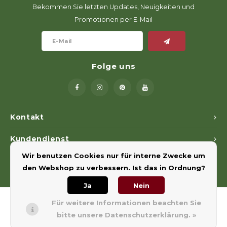
Geweerlampen
Gehörschutz
Verfolgungssysteme
Lockmittel
Waff
Riem
Bekommen Sie letzten Updates, Neuigkeiten und
Promotionen per E-Mail
Bi-spectrum Beeldfusie
Messer
Zubehör
Lockvögel
Zube
Shaw
Sonderpreis
Wilde Kameras
Hohe Sitze und Seitensitze
Rugz
Folge uns
Stühle und Netze
Zubehör
Hoof
Warm bleiben
Kontakt
Waffen
Kundendienst
Bergehilfe
Wir benutzen Cookies nur für interne Zwecke um
Mein Konto
den Webshop zu verbessern. Ist das in Ordnung?
Zubehör
Ja
Nein
Für weitere Informationen beachten Sie
bitte unsere Datenschutzerklärung. »
© Copyright 2026 Euregiohunt - Powered by
Lightspeed
- Theme by
Shopmonkey