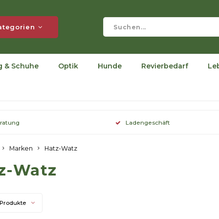
ategorien
g & Schuhe
Optik
Hunde
Revierbedarf
Le
eratung
Ladengeschäft
Marken
Hatz-Watz
z-Watz
 Produkte