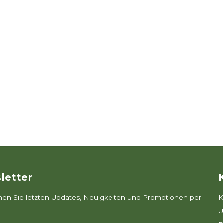
letter
n Sie letzten Updates, Neuigkeiten und Promotionen per
K
Ü