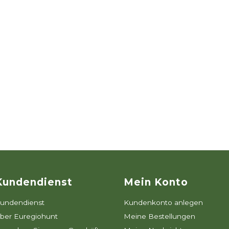
Kundendienst
Mein Konto
undendienst
Kundenkonto anlegen
ber Euregiohunt
Meine Bestellungen