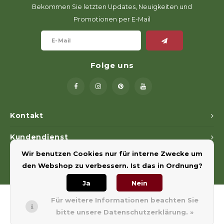
Geweerlampen
Gehörschutz
Verfolgungssysteme
Lockmittel
Waff
Riem
Bekommen Sie letzten Updates, Neuigkeiten und
Promotionen per E-Mail
Bi-spectrum Beeldfusie
Messer
Zubehör
Lockvögel
Zube
Shaw
Sonderpreis
Wilde Kameras
Hohe Sitze und Seitensitze
Rugz
Folge uns
Stühle und Netze
Zubehör
Hoof
Warm bleiben
Kontakt
Waffen
Kundendienst
Bergehilfe
Wir benutzen Cookies nur für interne Zwecke um
Mein Konto
den Webshop zu verbessern. Ist das in Ordnung?
Zubehör
Ja
Nein
Für weitere Informationen beachten Sie
bitte unsere Datenschutzerklärung. »
© Copyright 2026 Euregiohunt - Powered by
Lightspeed
- Theme by
Shopmonkey