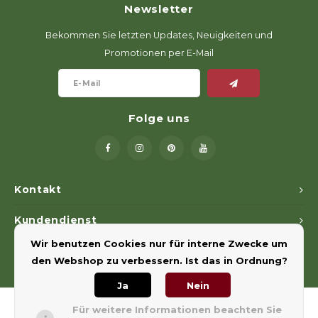
Newsletter
Geweerlampen
Gehörschutz
Verfolgungssysteme
Lockmittel
Waff
Riem
Bekommen Sie letzten Updates, Neuigkeiten und
Bi-spectrum Beeldfusie
Messer
Zubehör
Lockvögel
Zube
Shaw
Promotionen per E-Mail
Sonderpreis
Wilde Kameras
Hohe Sitze und Seitensitze
Rugz
Stühle und Netze
Zubehör
Hoof
Folge uns
Warm bleiben
Waffen
Kontakt
Bergehilfe
Kundendienst
Wir benutzen Cookies nur für interne Zwecke um
Mein Konto
Zubehör
den Webshop zu verbessern. Ist das in Ordnung?
Ja
Nein
Für weitere Informationen beachten Sie