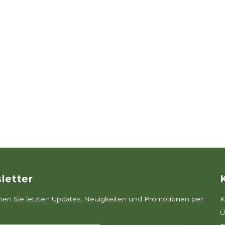
letter
n Sie letzten Updates, Neuigkeiten und Promotionen per
K
Ü