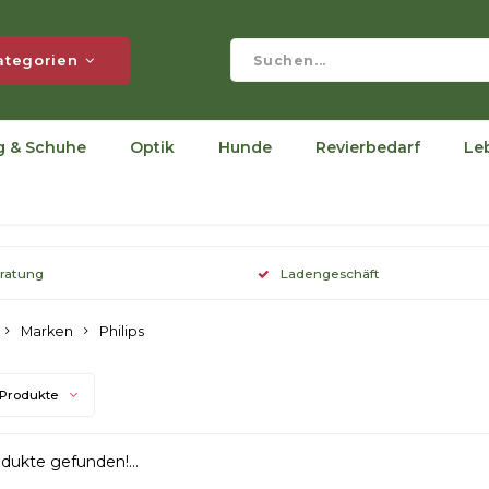
ategorien
g & Schuhe
Optik
Hunde
Revierbedarf
Le
eratung
Ladengeschäft
Marken
Philips
 Produkte
dukte gefunden!...