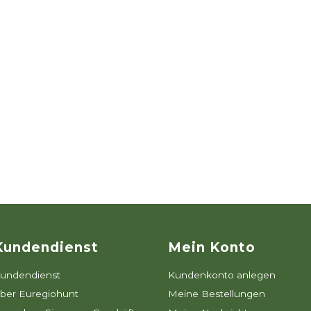
Kundendienst
Mein Konto
undendienst
Kundenkonto anlegen
ber Euregiohunt
Meine Bestellungen