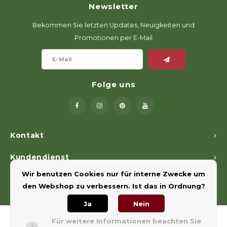
Newsletter
Geweerlampen
Gehörschutz
Verfolgungssysteme
Lockmittel
Waff
Riem
Bekommen Sie letzten Updates, Neuigkeiten und
Bi-spectrum Beeldfusie
Messer
Zubehör
Lockvögel
Zube
Shaw
Promotionen per E-Mail
Sonderpreis
Wilde Kameras
Hohe Sitze und Seitensitze
Rugz
Stühle und Netze
Zubehör
Hoof
Folge uns
Warm bleiben
Waffen
Kontakt
Bergehilfe
Kundendienst
Wir benutzen Cookies nur für interne Zwecke um
Mein Konto
Zubehör
den Webshop zu verbessern. Ist das in Ordnung?
Ja
Nein
Für weitere Informationen beachten Sie