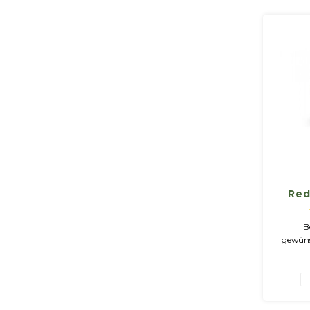
Typs mi
wi
Red
Adap
B
gewüns
über
besuche
in Ingb