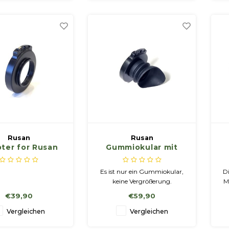
Rusan
Rusan
ter for Rusan
Gummiokular mit
lar connector
Adapter für Rusan-
 oculars with
Modularanschluss
Es ist nur ein Gummiokular,
Di
ead M35x0.75
S
keine Vergrößerung.
M
usan ocular)
zu
€39,90
€59,90
Sc
Vergleichen
Vergleichen
M