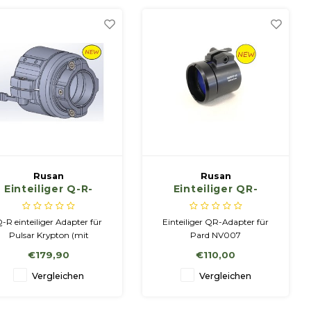
Rusan
Rusan
Einteiliger Q-R-
Einteiliger QR-
Adapter für Pulsar
Adapter für Pard
Krypton (mit
NV007
-R einteiliger Adapter für
Einteiliger QR-Adapter für
ildschirmpositionierung)
Pulsar Krypton (mit
Pard NV007
Bildschirmpositionierung)
€179,90
€110,00
Vergleichen
Vergleichen