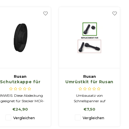
derselben Position.
Rusan
Rusan
Schutzkappe für
Umrüstkit für Rusan
odularer Adapter -
Modularadapter von
onnector MCR-M35
Schnellspannhebel
INWEIS: Diese Abdeckung
Umbausatz von
(für Clip-on Pulsar
auf Festmontage
t geeignet für Stecker MCR-
Schnellspanner auf
Krypton, Proton).
M35 (für Clip-on Pulsar
Festmontage.
€24,90
€7,50
Krypton, Proton) Alle
nderen Stecker verwenden
Vergleichen
Vergleichen
Abdeckung unter der
Artikelnummer MS-CON