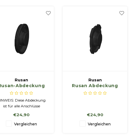
Fotos sind möglicherweise
nicht vollständig identisch
mit dem Produkt.
Rusan
Rusan
Rusan-Abdeckung
Rusan Abdeckung
für Stecker (zum
für Klemme (für
Aufstecken)
Zielfernrohr)
INWEIS: Diese Abdeckung
ist für alle Anschlüsse
eeignet, außer MCR-M35.
€24,90
€24,90
nschluss MCR-M35 (Pulsar
Krypton, Proton) benötigt
Vergleichen
Vergleichen
spezielle Abdeckung MS-
ON-M35 ... „Abdeckung für