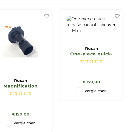
Rusan
One-piece quick-
release mount -
weaver - LM rail
Rusan
€159,90
Magnification
Vergleichen
ocular 2.5x with
adapter for Rusan
odular connector
€150,00
Vergleichen