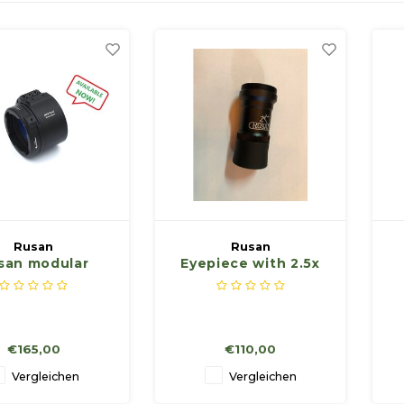
Rusan
Rusan
san modular
Eyepiece with 2.5x
pter - fixed
magnification
mp (3 screws)
(M35x0.75)
m
€165,00
€110,00
Vergleichen
Vergleichen