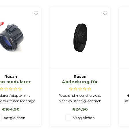
Rusan
Rusan
an modularer
Abdeckung für
ter - Klemme
Stecker MCR-PF
m
Schraube (kein
(Pulsar F455, 4 Pins)
C
larer Adapter mit
Fotos sind möglicherweise
H
ick-release)
e zur festen Montage
nicht vollständig identisch
is
elfernrohr. Da die
mit dem Produkt.
€164,90
€24,90
er baugleich sind,
 wir nur den Adapter
a
Vergleichen
Vergleichen
Schnellspanner auf
bei Bestellung dieses