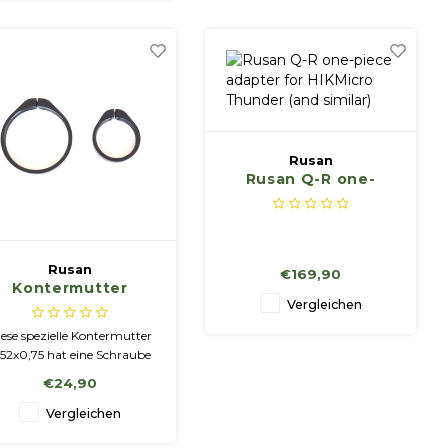
Rusan
Rusan Q-R one-
piece adapter for
HIKMicro Thunder
(and similar)
Rusan
€169,90
Kontermutter
Vergleichen
M52x0,75 mit
Schraube zur
ese spezielle Kontermutter
elbstpositionierung
52x0,75 hat eine Schraube
r Selbstpositionierung. Das
€24,90
heißt, wenn Sie diese
hraube anziehen, bleibt die
Vergleichen
utter von selbst immer in