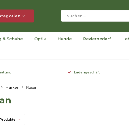
ategorien
g & Schuhe
Optik
Hunde
Revierbedarf
Le
eratung
Ladengeschäft
Marken
Rusan
an
 Produkte