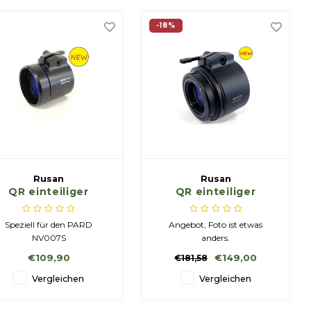
Anschluss MCR-M35 (für
Clip-on Pulsar Krypton,
-18%
Proton )"
Rusan
Rusan
QR einteiliger
QR einteiliger
Adapter für Pard
Adapter für Pulsar
NV007S
Krypton (ohne
Speziell für den PARD
Angebot, Foto ist etwas
Bildschirmpositionierung)
NV007S
anders.
€109,90
€149,00
€181,58
Vergleichen
Vergleichen