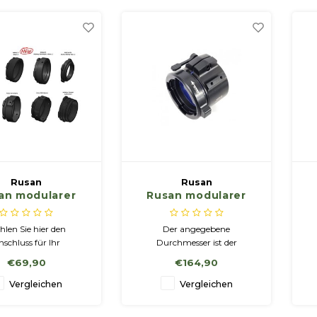
Rusan
Rusan
an modularer
Rusan modularer
Adapter –
Adapter – Klemme
Connector
mit quick-release
len Sie hier den
Der angegebene
nschluss für Ihr
Durchmesser ist der
achtsichtgerät
Außendurchmesser des
€69,90
€164,90
Zielfernrohrs auf der
Objektivseite. Andere
Vergleichen
Vergleichen
Durchmesser auf Anfrage.