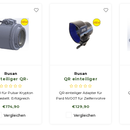
Rusan
Rusan
nteiliger QR-
QR einteiliger
ter für Pulsar
Adapter für Pard
ypton (ohne
NV007 für
ll für Pulsar Krypton
QR einteiliger Adapter für
Q
chirmpositionierung)
Zielfernrohre mit
B
stellt. Erfolgreich
Pard NV007 für Zielfernrohre
Beleuchtung
 auf Kaliber 9,3 x 64.
mit Beleuchtung
€174,90
€129,90
Vergleichen
Vergleichen