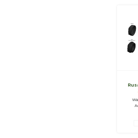
Rus
Wäh
A
N