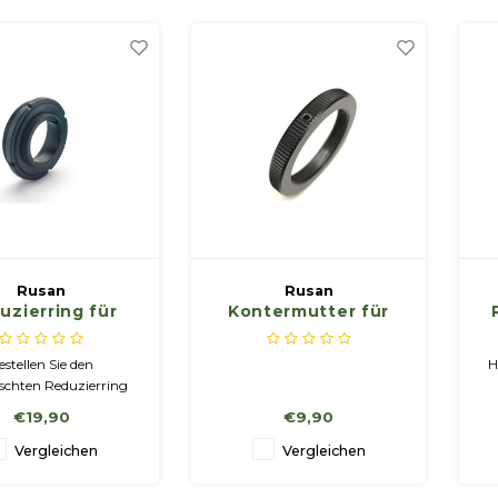
t Festmontage bauen
r ihn für Sie um.
Rusan
Rusan
uzierring für
Kontermutter für
ter M52x0,75
TA435 (M33,5x0,75)
mit Stellschraube
estellen Sie den
H
chten Reduzierring
 den Webshop oder
g
€19,90
€9,90
n Sie unser Geschäft
A
er (Süd-Limburg, NL)
Vergleichen
Vergleichen
C