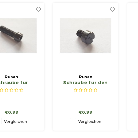
Rusan
Rusan
chraube für
Schraube für den
rderfuß der
hinteren Fuß der
wenkmontage
Schwenkmontage
(M5x20)
(M4x10)
€0,99
€0,99
Vergleichen
Vergleichen