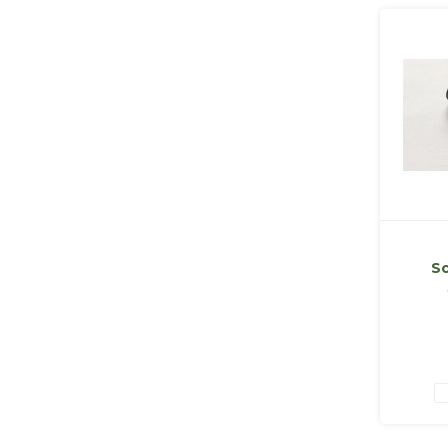
S
Vo
Sch