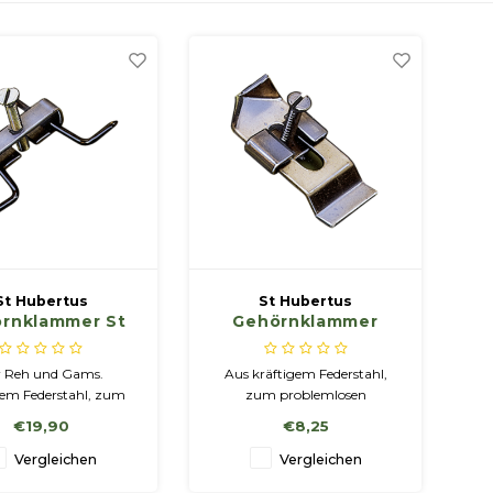
St Hubertus
St Hubertus
rnklammer St
Gehörnklammer
rtus Original
System GREIF für
0 stuks für Reh
Reh und Gams 5st
r Reh und Gams.
Aus kräftigem Federstahl,
und Gams
gem Federstahl, zum
zum problemlosen
mlosen Aufmontieren
Aufmontieren der Trophäen
€19,90
€8,25
der Trophäen
Vergleichen
Vergleichen