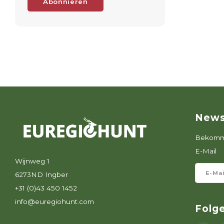
Abonnieren
News
Bekomme
E-Mail
Wijnweg 1
6273ND Ingber
+31 (0)43 450 1452
info@euregiohunt.com
Folg