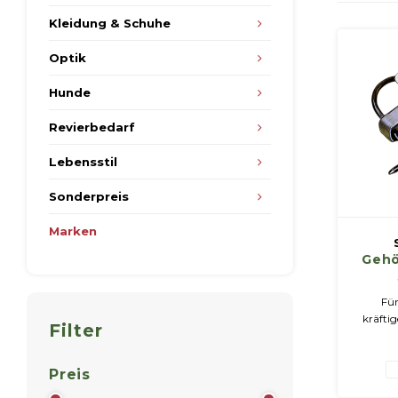
Kleidung & Schuhe
Optik
Hunde
Revierbedarf
Lebensstil
Sonderpreis
Marken
Gehö
Hube
per 1
Fü
kräfti
Filter
proble
Preis