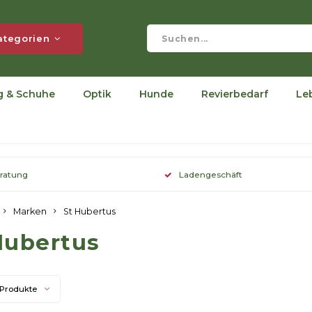
ategorien
g & Schuhe
Optik
Hunde
Revierbedarf
Le
eratung
Ladengeschäft
Marken
St Hubertus
Hubertus
 Produkte