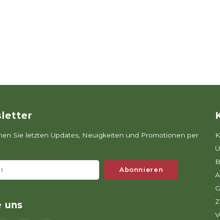
letter
n Sie letzten Updates, Neuigkeiten und Promotionen per
K
Ü
B
Abonnieren
A
G
Z
e uns
V