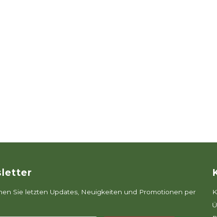
letter
n Sie letzten Updates, Neuigkeiten und Promotionen per
K
Ü