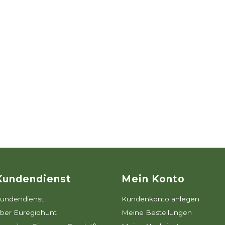
Kundendienst
Mein Konto
undendienst
Kundenkonto anlegen
ber Euregiohunt
Meine Bestellungen