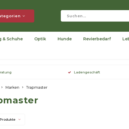
ategorien
g & Schuhe
Optik
Hunde
Revierbedarf
Le
eratung
Ladengeschäft
Marken
Trapmaster
pmaster
 Produkte