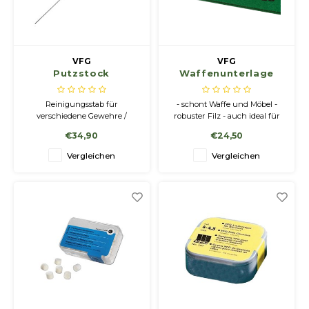
Geweerlampen
Gehörschutz
Verfolgungssysteme
Lockmittel
Waff
Riem
Bi-spectrum Beeldfusie
Messer
Zubehör
Lockvögel
Zube
Shaw
VFG
VFG
Putzstock
Waffenunterlage
Sonderpreis
Wilde Kameras
Hohe Sitze und Seitensitze
Rugz
aus Filz
Reinigungsstab für
- schont Waffe und Möbel -
Stühle und Netze
Zubehör
Hoof
verschiedene Gewehre /
robuster Filz - auch ideal für
Kaliber
die Aufbahrung der Waffen
€34,90
€24,50
im Waffenschrank geeignet
Warm bleiben
Vergleichen
Vergleichen
Waffen
Bergehilfe
Zubehör