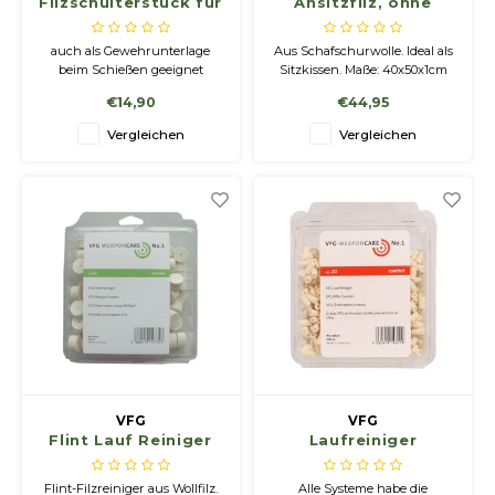
Filzschulterstück für
Ansitzfilz, ohne
Gewehrriemen
Nierenschutz
auch als Gewehrunterlage
Aus Schafschurwolle. Ideal als
beim Schießen geeignet
Sitzkissen. Maße: 40x50x1cm
€14,90
€44,95
Vergleichen
Vergleichen
VFG
VFG
Flint Lauf Reiniger
Laufreiniger
Comfort 100 Stk
Comfort
Flint-Filzreiniger aus Wollfilz.
Alle Systeme habe die