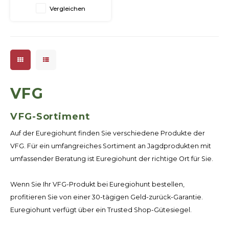
Wollfilzelementen erfolgt. Die
Vergleichen
VFG Laufreiniger eignen sich
besonders bei regelmäßiger
Reinigung und Pflege der
Waffe.
VFG
VFG-Sortiment
Auf der Euregiohunt finden Sie verschiedene Produkte der
VFG. Für ein umfangreiches Sortiment an Jagdprodukten mit
umfassender Beratung ist Euregiohunt der richtige Ort für Sie.
Wenn Sie Ihr VFG-Produkt bei Euregiohunt bestellen,
profitieren Sie von einer 30-tägigen Geld-zurück-Garantie.
Euregiohunt verfügt über ein Trusted Shop-Gütesiegel.