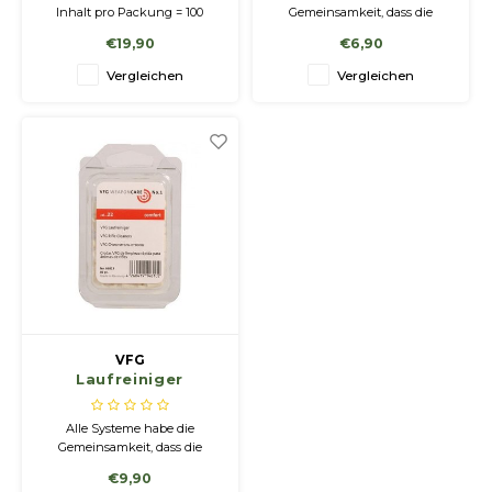
Inhalt pro Packung = 100
Gemeinsamkeit, dass die
Stück.
Reinigung, Konservierung
€19,90
€6,90
und Entölung des Laufs mit
Wollfilzelementen erfolgt. Die
Vergleichen
Vergleichen
VFG Laufreiniger eignen sich
besonders bei regelmäßiger
Reinigung und Pflege der
Waffe.
VFG
Laufreiniger
Alle Systeme habe die
Gemeinsamkeit, dass die
Reinigung, Konservierung
€9,90
und Entölung des Laufs mit