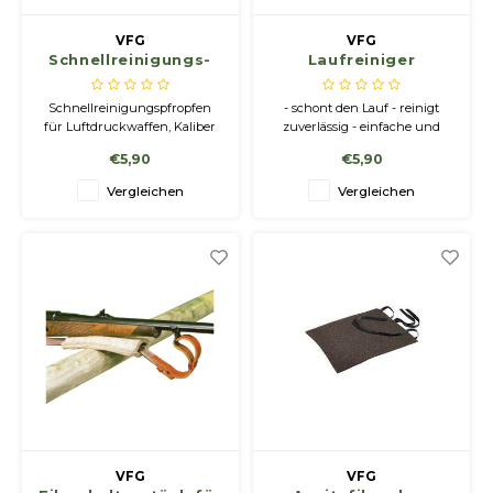
VFG
VFG
Schnellreinigungs-
Laufreiniger
Pfropfen Comfort
Comfort LG 4-
Kal. 5.5/.22
4.5mm
Schnellreinigungspfropfen
- schont den Lauf - reinigt
für Luftdruckwaffen, Kaliber
zuverlässig - einfache und
5.5/.22
schnelle Reinigung
€5,90
€5,90
Vergleichen
Vergleichen
VFG
VFG