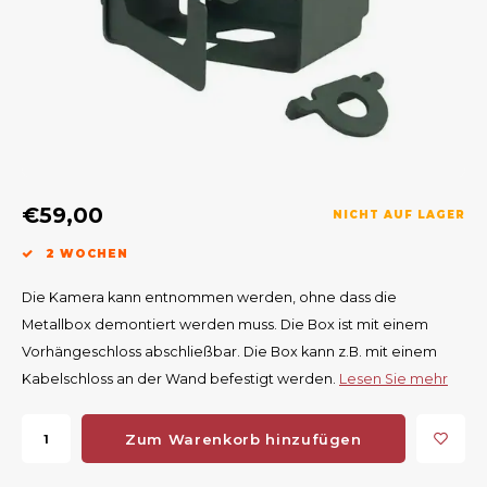
Geweerlampen
Gehörschutz
Verfolgungssysteme
Lockmittel
Waff
Riem
Bi-spectrum Beeldfusie
Messer
Zubehör
Lockvögel
Zube
Shaw
Sonderpreis
Wilde Kameras
Hohe Sitze und Seitensitze
Rugz
Stühle und Netze
Zubehör
Hoof
€59,00
NICHT AUF LAGER
Warm bleiben
2 WOCHEN
Waffen
Die Kamera kann entnommen werden, ohne dass die
Metallbox demontiert werden muss. Die Box ist mit einem
Bergehilfe
Vorhängeschloss abschließbar. Die Box kann z.B. mit einem
Kabelschloss an der Wand befestigt werden.
Lesen Sie mehr
Zubehör
Zum Warenkorb hinzufügen