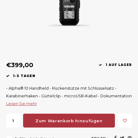
Geweerlampen
Gehörschutz
Verfolgungssysteme
Lockmittel
Waff
Riem
Bi-spectrum Beeldfusie
Messer
Zubehör
Lockvögel
Zube
Shaw
Sonderpreis
Wilde Kameras
Hohe Sitze und Seitensitze
Rugz
Stühle und Netze
Zubehör
Hoof
€399,00
Warm bleiben
1 AUF LAGER
1-3 TAGEN
Waffen
- Alpha® 10 Handheld - Rückenstütze mit Schlüsselsatz -
Bergehilfe
Karabinerhaken - Gürtelclip - microUSB-Kabel - Dokumentation
Lesen Sie mehr
Zubehör
Zum Warenkorb hinzufügen