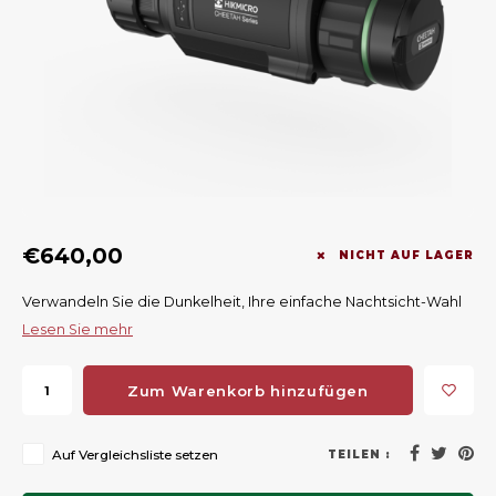
Geweerlampen
Gehörschutz
Verfolgungssysteme
Lockmittel
Waff
Riem
Bi-spectrum Beeldfusie
Messer
Zubehör
Lockvögel
Zube
Shaw
Sonderpreis
Wilde Kameras
Hohe Sitze und Seitensitze
Rugz
Stühle und Netze
Zubehör
Hoof
Warm bleiben
€640,00
NICHT AUF LAGER
Waffen
Verwandeln Sie die Dunkelheit, Ihre einfache Nachtsicht-Wahl
Lesen Sie mehr
Bergehilfe
Zum Warenkorb hinzufügen
Zubehör
Auf Vergleichsliste setzen
TEILEN :