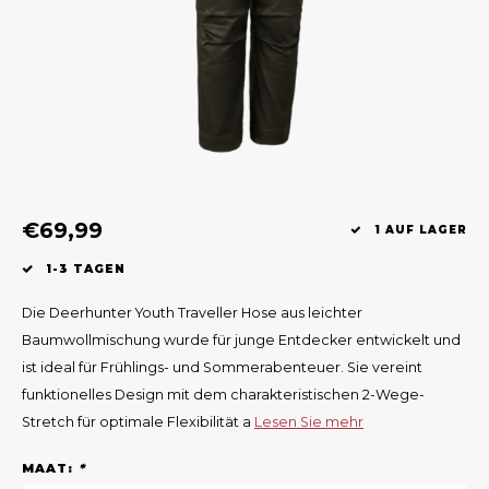
Geweerlampen
Gehörschutz
Verfolgungssysteme
Lockmittel
Waff
Riem
Bi-spectrum Beeldfusie
Messer
Zubehör
Lockvögel
Zube
Shaw
Sonderpreis
Wilde Kameras
Hohe Sitze und Seitensitze
Rugz
Stühle und Netze
Zubehör
Hoof
€69,99
Warm bleiben
1 AUF LAGER
1-3 TAGEN
Waffen
Die Deerhunter Youth Traveller Hose aus leichter
Bergehilfe
Baumwollmischung wurde für junge Entdecker entwickelt und
ist ideal für Frühlings- und Sommerabenteuer. Sie vereint
Zubehör
funktionelles Design mit dem charakteristischen 2-Wege-
Stretch für optimale Flexibilität a
Lesen Sie mehr
MAAT:
*