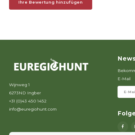
Ihre Bewertung hinzufügen
News
Bekomme
E-Mail
Wijnweg 1
6273ND Ingber
+31 (0)43 450 1452
info@euregiohunt.com
Folg