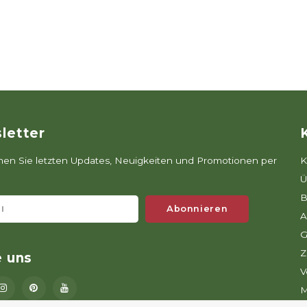
letter
n Sie letzten Updates, Neuigkeiten und Promotionen per
K
Ü
B
Abonnieren
A
G
Z
e uns
V
M