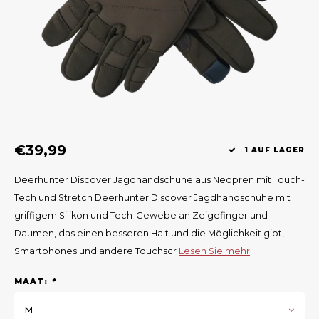
Geweerlampen
Gehörschutz
Verfolgungssysteme
Lockmittel
Waff
Riem
Bi-spectrum Beeldfusie
Messer
Zubehör
Lockvögel
Zube
Shaw
Sonderpreis
Wilde Kameras
Hohe Sitze und Seitensitze
Rugz
Stühle und Netze
Zubehör
Hoof
€39,99
Warm bleiben
1 AUF LAGER
Deerhunter Discover Jagdhandschuhe aus Neopren mit Touch-
Waffen
Tech und Stretch Deerhunter Discover Jagdhandschuhe mit
griffigem Silikon und Tech-Gewebe an Zeigefinger und
Bergehilfe
Daumen, das einen besseren Halt und die Möglichkeit gibt,
Smartphones und andere Touchscr
Lesen Sie mehr
Zubehör
MAAT:
*
M