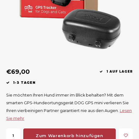
Geweerlampen
Gehörschutz
Verfolgungssysteme
Lockmittel
Waff
Riem
Bi-spectrum Beeldfusie
Messer
Zubehör
Lockvögel
Zube
Shaw
Sonderpreis
Wilde Kameras
Hohe Sitze und Seitensitze
Rugz
Stühle und Netze
Zubehör
Hoof
Warm bleiben
€69,00
1 AUF LAGER
Waffen
1-3 TAGEN
Bergehilfe
Sie möchten Ihren Hund immer im Blick behalten? Mit dem
smarten GPS-Hundeortungsgerät DOG GPS mini verlieren Sie
Zubehör
Ihren vierbeinigen Partner garantiert nie aus den Augen.
Lesen
Sie mehr
Zum Warenkorb hinzufügen