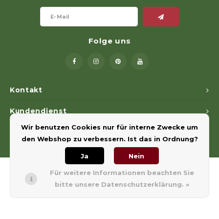
Folge uns
Kontakt
Kundendienst
Wir benutzen Cookies nur für interne Zwecke um
Mein Konto
den Webshop zu verbessern. Ist das in Ordnung?
Ja
Nein
Für weitere Informationen beachten Sie
bitte unsere Datenschutzerklärung. »
© Copyright 2026 Euregiohunt - Powered by
Lightspeed
- Theme by
Shopmonkey