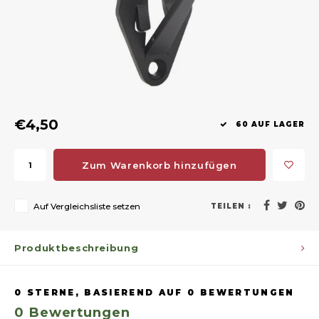
Geweerlampen
Gehörschutz
Verfolgungssysteme
Lockmittel
Waff
Riem
Bi-spectrum Beeldfusie
Messer
Zubehör
Lockvögel
Zube
Shaw
Sonderpreis
Wilde Kameras
Hohe Sitze und Seitensitze
Rugz
Stühle und Netze
Zubehör
Hoof
€4,50
60 AUF LAGER
Warm bleiben
Zum Warenkorb hinzufügen
Waffen
Auf Vergleichsliste setzen
TEILEN :
Bergehilfe
Produktbeschreibung
Zubehör
0
STERNE, BASIEREND AUF
0
BEWERTUNGEN
0
Bewertungen