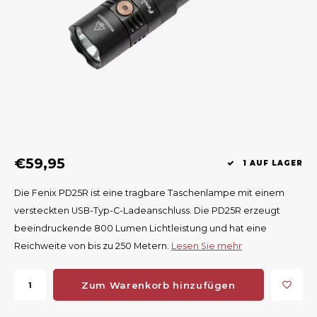
Geweerlampen
Gehörschutz
Verfolgungssysteme
Lockmittel
Waff
Riem
Bi-spectrum Beeldfusie
Messer
Zubehör
Lockvögel
Zube
Shaw
Sonderpreis
Wilde Kameras
Hohe Sitze und Seitensitze
Rugz
Stühle und Netze
Zubehör
Hoof
Warm bleiben
€59,95
1 AUF LAGER
Waffen
Die Fenix PD25R ist eine tragbare Taschenlampe mit einem
versteckten USB-Typ-C-Ladeanschluss. Die PD25R erzeugt
Bergehilfe
beeindruckende 800 Lumen Lichtleistung und hat eine
Reichweite von bis zu 250 Metern.
Lesen Sie mehr
Zubehör
Zum Warenkorb hinzufügen