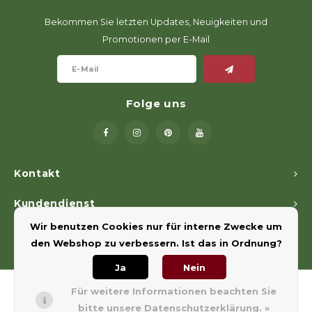
Bekommen Sie letzten Updates, Neuigkeiten und
Promotionen per E-Mail
Folge uns
Kontakt
Kundendienst
Wir benutzen Cookies nur für interne Zwecke um
Mein Konto
den Webshop zu verbessern. Ist das in Ordnung?
Ja
Nein
Für weitere Informationen beachten Sie
bitte unsere Datenschutzerklärung. »
© Copyright 2026 Euregiohunt - Powered by
Lightspeed
- Theme by