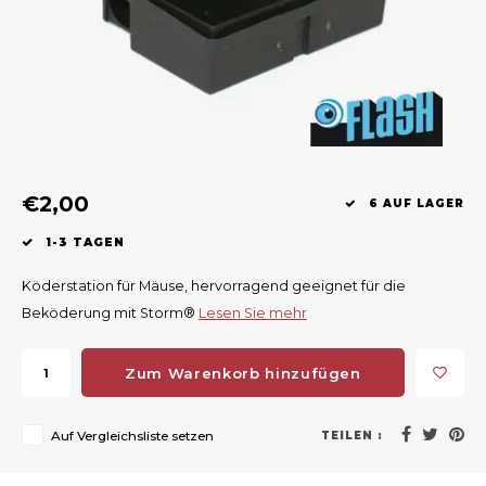
Geweerlampen
Gehörschutz
Verfolgungssysteme
Lockmittel
Waff
Riem
Bi-spectrum Beeldfusie
Messer
Zubehör
Lockvögel
Zube
Shaw
Sonderpreis
Wilde Kameras
Hohe Sitze und Seitensitze
Rugz
Stühle und Netze
Zubehör
Hoof
€2,00
6 AUF LAGER
Warm bleiben
1-3 TAGEN
Waffen
Köderstation für Mäuse, hervorragend geeignet für die
Beköderung mit Storm®
Lesen Sie mehr
Bergehilfe
Zum Warenkorb hinzufügen
Zubehör
Auf Vergleichsliste setzen
TEILEN :