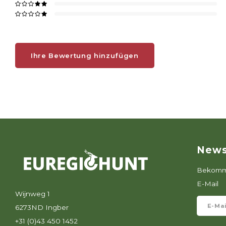
Ihre Bewertung hinzufügen
News
Bekomme
E-Mail
Wijnweg 1
6273ND Ingber
+31 (0)43 450 1452