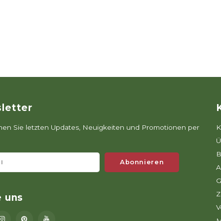
letter
n Sie letzten Updates, Neuigkeiten und Promotionen per
K
Ü
B
Abonnieren
A
G
Z
e uns
V
M