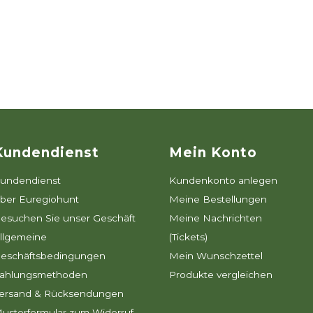
Kundendienst
Mein Konto
undendienst
Kundenkonto anlegen
ber Euregiohunt
Meine Bestellungen
esuchen Sie unser Geschäft
Meine Nachrichten
llgemeine
(Tickets)
eschäftsbedingungen
Mein Wunschzettel
ahlungsmethoden
Produkte vergleichen
ersand & Rücksendungen
usterformular zum Widerruf