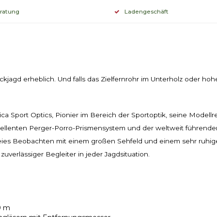
eratung
Ladengeschäft
ckjagd erheblich. Und falls das Zielfernrohr im Unterholz oder ho
a Sport Optics, Pionier im Bereich der Sportoptik, seine Modell
xzellenten Perger-Porro-Prismensystem und der weltweit führend
eies Beobachten mit einem großen Sehfeld und einem sehr ruhig
uverlässiger Begleiter in jeder Jagdsituation.
0 m