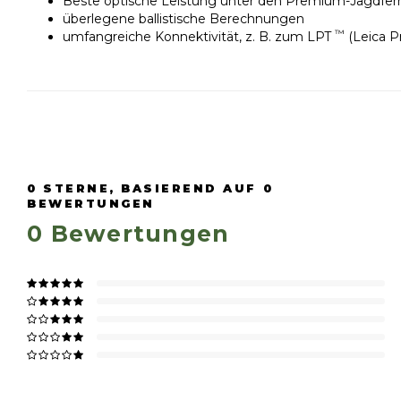
Beste optische Leistung unter den Premium-Jagdfer
überlegene ballistische Berechnungen
™
umfangreiche Konnektivität, z. B. zum LPT
(Leica P
0
STERNE, BASIEREND AUF
0
BEWERTUNGEN
0
Bewertungen