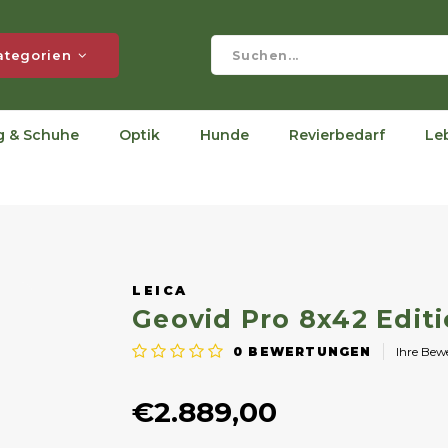
ategorien
g & Schuhe
Optik
Hunde
Revierbedarf
Le
LEICA
Geovid Pro 8x42 Edit
0
BEWERTUNGEN
Ihre Be
€2.889,00