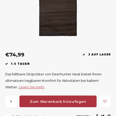
Geweerlampen
Gehörschutz
Verfolgungssysteme
Lockmittel
Waff
Riem
Bi-spectrum Beeldfusie
Messer
Zubehör
Lockvögel
Zube
Shaw
Sonderpreis
Wilde Kameras
Hohe Sitze und Seitensitze
Rugz
Stühle und Netze
Zubehör
Hoof
€74,99
Warm bleiben
2 AUF LAGER
1-3 TAGEN
Waffen
Das faltbare Sitzpolster von Deerhunter Heat bietet Ihnen
Bergehilfe
ultimativen tragbaren Komfort für Aktivitäten bei kaltem
Wetter.
Lesen Sie mehr
Zubehör
Zum Warenkorb hinzufügen