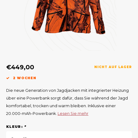
Geweerlampen
Gehörschutz
Verfolgungssysteme
Lockmittel
Waff
Riem
Bi-spectrum Beeldfusie
Messer
Zubehör
Lockvögel
Zube
Shaw
Sonderpreis
Wilde Kameras
Hohe Sitze und Seitensitze
Rugz
Stühle und Netze
Zubehör
Hoof
Warm bleiben
€449,00
NICHT AUF LAGER
2 WOCHEN
Waffen
Die neue Generation von Jagdjacken mit integrierter Heizung
Bergehilfe
über eine Powerbank sorgt dafür, dass Sie während der Jagd
komfortabel, trocken und warm bleiben. Inklusive einer
Zubehör
20.000-mAh-Powerbank.
Lesen Sie mehr
KLEUR:
*