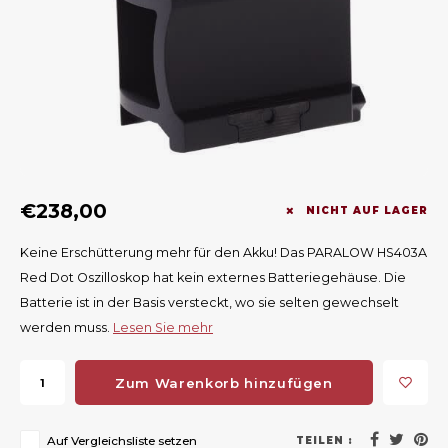
Geweerlampen
Gehörschutz
Verfolgungssysteme
Lockmittel
Waff
Riem
Bi-spectrum Beeldfusie
Messer
Zubehör
Lockvögel
Zube
Shaw
Sonderpreis
Wilde Kameras
Hohe Sitze und Seitensitze
Rugz
Stühle und Netze
Zubehör
Hoof
€238,00
Warm bleiben
NICHT AUF LAGER
Keine Erschütterung mehr für den Akku! Das PARALOW HS403A
Waffen
Red Dot Oszilloskop hat kein externes Batteriegehäuse. Die
Batterie ist in der Basis versteckt, wo sie selten gewechselt
Bergehilfe
werden muss.
Lesen Sie mehr
Zubehör
Zum Warenkorb hinzufügen
Auf Vergleichsliste setzen
TEILEN :