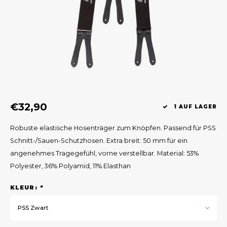
Geweerlampen
Gehörschutz
Verfolgungssysteme
Lockmittel
Waff
Riem
Bi-spectrum Beeldfusie
Messer
Zubehör
Lockvögel
Zube
Shaw
Sonderpreis
Wilde Kameras
Hohe Sitze und Seitensitze
Rugz
Stühle und Netze
Zubehör
Hoof
€32,90
Warm bleiben
1 AUF LAGER
Robuste elastische Hosenträger zum Knöpfen. Passend für PSS
Waffen
Schnitt-/Sauen-Schutzhosen. Extra breit: 50 mm für ein
angenehmes Tragegefühl, vorne verstellbar. Material: 53%
Bergehilfe
Polyester, 36% Polyamid, 11% Elasthan
Zubehör
KLEUR:
*
PSS Zwart