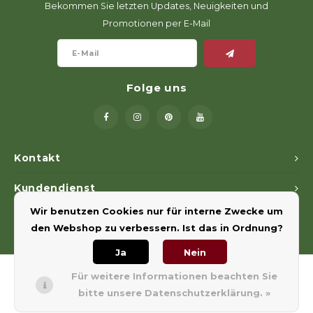
Bekommen Sie letzten Updates, Neuigkeiten und
Promotionen per E-Mail
Folge uns
Kontakt
Kundendienst
Wir benutzen Cookies nur für interne Zwecke um
Mein Konto
den Webshop zu verbessern. Ist das in Ordnung?
Ja
Nein
Für weitere Informationen beachten Sie
bitte unsere Datenschutzerklärung. »
© Copyright 2026 Euregiohunt - Powered by
Lightspeed
- Theme by
Shopmonkey