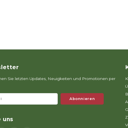
letter
n Sie letzten Updates, Neuigkeiten und Promotionen per
K
Ü
B
Abonnieren
A
G
Z
e uns
V