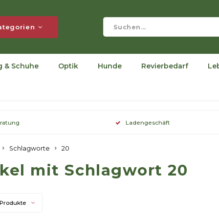
ategorien
g & Schuhe
Optik
Hunde
Revierbedarf
Le
eratung
Ladengeschäft
Schlagworte
20
ikel mit Schlagwort 20
 Produkte