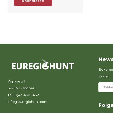
Abonnieren
News
Bekomme
E-Mail
Wijnweg 1
6273ND Ingber
+31 (0)43 450 1452
info@euregiohunt.com
Folg