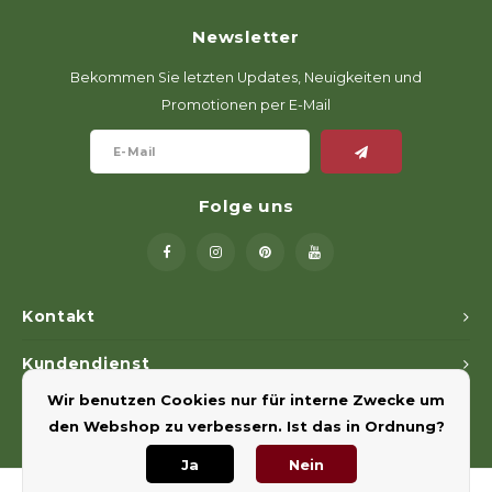
Geweerlampen
Gehörschutz
Verfolgungssysteme
Lockmittel
Waff
Riem
Newsletter
Bi-spectrum Beeldfusie
Messer
Zubehör
Lockvögel
Zube
Shaw
Bekommen Sie letzten Updates, Neuigkeiten und
Promotionen per E-Mail
Sonderpreis
Wilde Kameras
Hohe Sitze und Seitensitze
Rugz
Stühle und Netze
Zubehör
Hoof
Folge uns
Warm bleiben
Waffen
Kontakt
Bergehilfe
Kundendienst
Zubehör
Wir benutzen Cookies nur für interne Zwecke um
Mein Konto
den Webshop zu verbessern. Ist das in Ordnung?
Ja
Nein