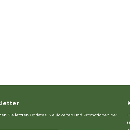
letter
n Sie letzten Updates, Neuigkeiten und Promotionen per
K
Ü