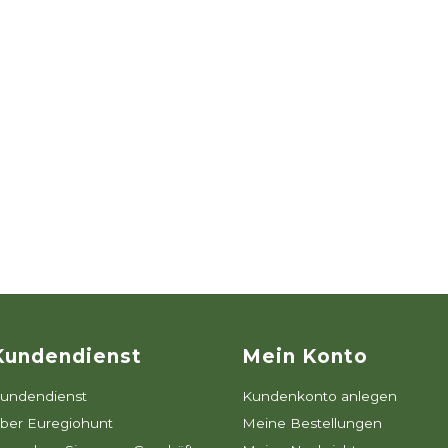
Kundendienst
Mein Konto
undendienst
Kundenkonto anlegen
ber Euregiohunt
Meine Bestellungen