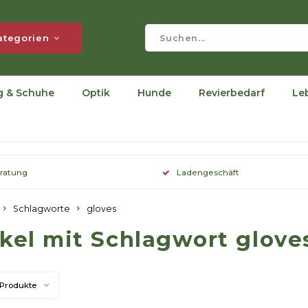
ategorien
g & Schuhe
Optik
Hunde
Revierbedarf
Le
eratung
Ladengeschäft
Schlagworte
gloves
ikel mit Schlagwort glove
 Produkte